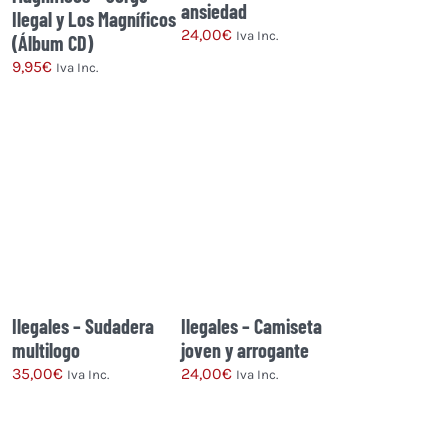
ansiedad
Ilegal y Los Magníficos
24,00
€
Iva Inc.
(Álbum CD)
9,95
€
Iva Inc.
Este
producto
tiene
múltiples
variantes.
Las
opciones
se
pueden
Ilegales – Sudadera
Ilegales – Camiseta
elegir
multilogo
joven y arrogante
en
35,00
€
24,00
€
Iva Inc.
Iva Inc.
la
página
Este
Este
de
producto
producto