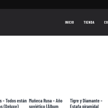
INICIO
TIENDA
CO
ARTISTAS
es – Todos están
Muñeca Rusa – Año
Tigre y Diamante –
s (Deluxe)
soviético (Álbum
Estafa piramidal