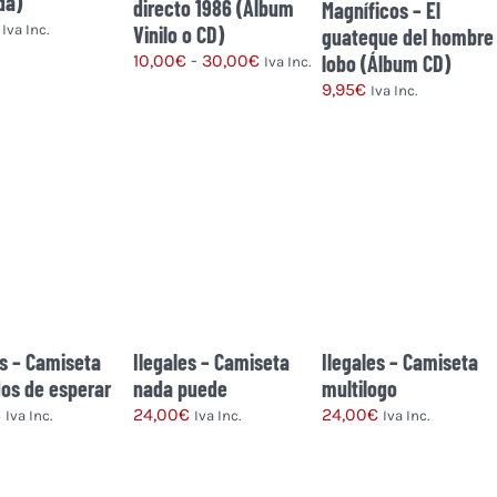
da)
directo 1986 (Álbum
Magníficos – El
Vinilo o CD)
Iva Inc.
guateque del hombre
Rango
lobo (Álbum CD)
10,00
€
-
30,00
€
Iva Inc.
de
9,95
€
Iva Inc.
precios:
Este
desde
producto
10,00€
tiene
hasta
múltiples
30,00€
variantes.
Las
opciones
se
pueden
es – Camiseta
Ilegales – Camiseta
Ilegales – Camiseta
elegir
os de esperar
nada puede
multilogo
en
€
24,00
€
24,00
€
Iva Inc.
Iva Inc.
Iva Inc.
la
página
Este
Este
Este
de
producto
producto
producto