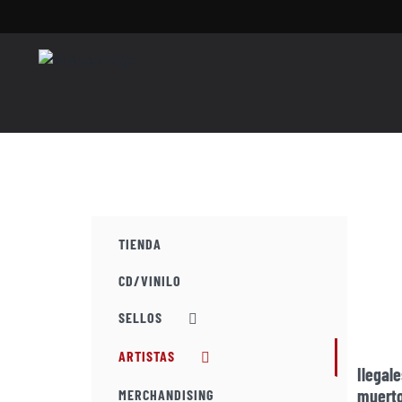
Saltar
al
contenido
TIENDA
CD/VINILO
SELLOS
ARTISTAS
Ilegal
muerto
MERCHANDISING