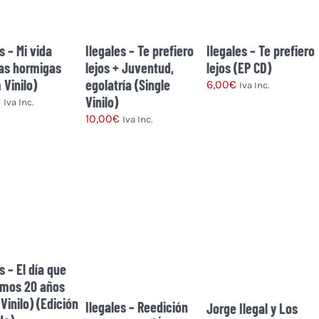
opciones
opciones
se
se
pueden
pueden
s – Mi vida
Ilegales – Te prefiero
Ilegales – Te prefiero
elegir
elegir
las hormigas
lejos + Juventud,
lejos (EP CD)
en
en
 Vinilo)
egolatría (Single
6,00
€
Iva Inc.
la
la
Vinilo)
€
Iva Inc.
página
página
10,00
€
Iva Inc.
de
de
producto
producto
s – El día que
imos 20 años
Vinilo) (Edición
Ilegales – Reedición
Jorge Ilegal y Los