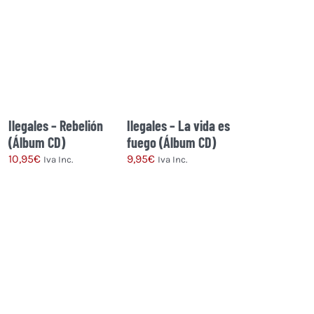
tiene
17,99€
desde
múltiples
hasta
17,95€
variantes.
26,99€
hasta
Las
21,95€
opciones
se
pueden
Ilegales – Rebelión
Ilegales – La vida es
elegir
(Álbum CD)
fuego (Álbum CD)
en
10,95
€
9,95
€
Iva Inc.
Iva Inc.
la
página
de
producto
Este
Este
producto
producto
tiene
tiene
múltiples
múltiples
variantes.
variantes.
Las
Las