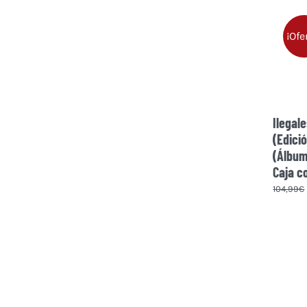
¡Ofe
Ilegale
(Edici
(Álbum
Caja c
104,99
€