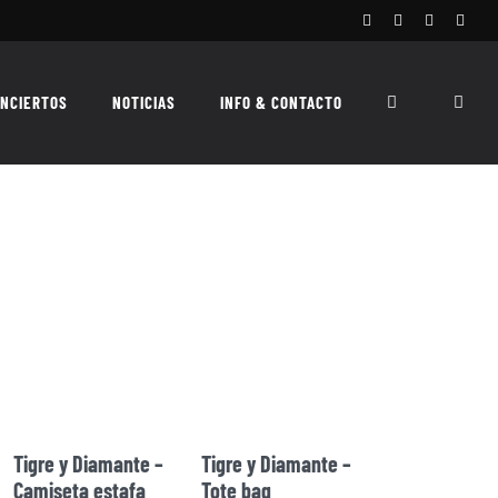
Facebook
Instagram
X
Spoti
NCIERTOS
NOTICIAS
INFO & CONTACTO
Tigre y Diamante –
Tigre y Diamante –
Camiseta estafa
Tote bag