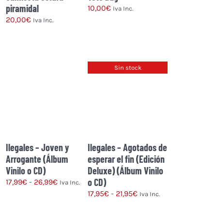
piramidal
10,00
€
Iva Inc.
20,00
€
Iva Inc.
Este
:
producto
tiene
Sin stock
múltiples
variantes.
Las
opciones
se
pueden
elegir
Ilegales – Joven y
Ilegales – Agotados de
en
Arrogante (Álbum
esperar el fin (Edición
la
Vinilo o CD)
Deluxe) (Álbum Vinilo
página
o CD)
Rango
17,99
€
-
26,99
€
Iva Inc.
de
de
Rango
17,95
€
-
21,95
€
Iva Inc.
producto
Este
precios:
de
producto
desde
precios: