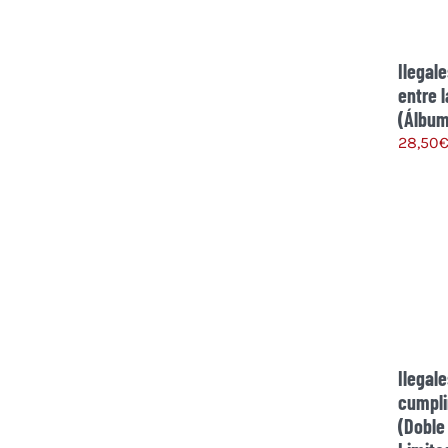
Ilegale
entre 
(Álbum
28,50
Ilegale
cumpl
(Doble 