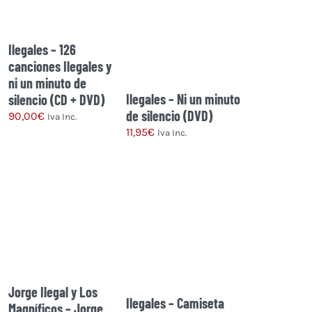
opciones
opciones
se
se
pueden
pueden
Ilegales – 126
elegir
elegir
canciones Ilegales y
en
en
ni un minuto de
la
la
Ilegales – Ni un minuto
silencio (CD + DVD)
página
página
de silencio (DVD)
90,00
€
Iva Inc.
de
de
11,95
€
Iva Inc.
producto
producto
Jorge Ilegal y Los
Ilegales – Camiseta
Magníficos – Jorge