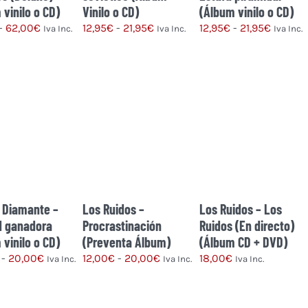
 vinilo o CD)
Vinilo o CD)
(Álbum vinilo o CD)
Rango
Rango
Rango
-
62,00
€
12,95
€
-
21,95
€
12,95
€
-
21,95
€
Iva Inc.
Iva Inc.
Iva Inc.
de
de
de
precios:
precios:
precios
Este
Este
Este
desde
desde
desde
producto
producto
producto
17,95€
12,95€
12,95€
tiene
tiene
tiene
hasta
hasta
hasta
múltiples
múltiples
múltiples
62,00€
21,95€
21,95€
variantes.
variantes.
variantes.
Las
Las
Las
opciones
opciones
opciones
se
se
se
pueden
pueden
pueden
y Diamante –
Los Ruidos –
Los Ruidos – Los
elegir
elegir
elegir
d ganadora
Procrastinación
Ruidos (En directo)
en
en
en
 vinilo o CD)
(Preventa Álbum)
(Álbum CD + DVD)
la
la
la
Rango
Rango
-
20,00
€
12,00
€
-
20,00
€
18,00
€
Iva Inc.
Iva Inc.
Iva Inc.
página
página
página
de
de
de
de
de
Este
Este
precios:
precios:
producto
producto
producto
producto
producto
desde
desde