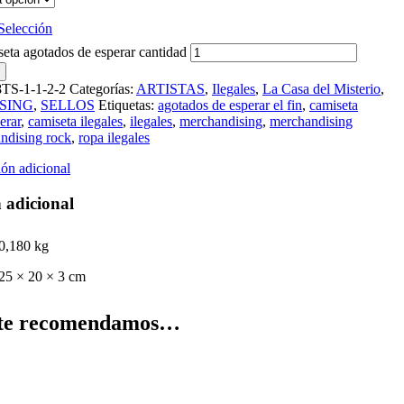
Selección
seta agotados de esperar cantidad
S-1-1-2-2
Categorías:
ARTISTAS
,
Ilegales
,
La Casa del Misterio
,
SING
,
SELLOS
Etiquetas:
agotados de esperar el fin
,
camiseta
erar
,
camiseta ilegales
,
ilegales
,
merchandising
,
merchandising
ndising rock
,
ropa ilegales
ón adicional
 adicional
0,180 kg
25 × 20 × 3 cm
te recomendamos…