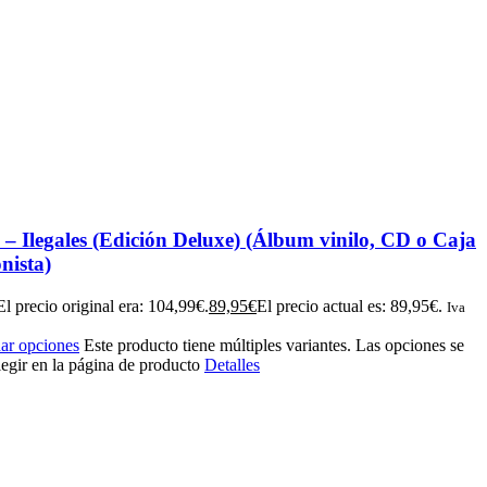
s – Ilegales (Edición Deluxe) (Álbum vinilo, CD o Caja
onista)
El precio original era: 104,99€.
89,95
€
El precio actual es: 89,95€.
Iva
ar opciones
Este producto tiene múltiples variantes. Las opciones se
egir en la página de producto
Detalles