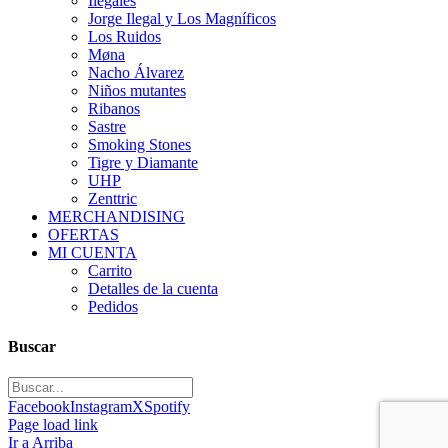
Ilegales
Jorge Ilegal y Los Magníficos
Los Ruidos
Møna
Nacho Álvarez
Niños mutantes
Ribanos
Sastre
Smoking Stones
Tigre y Diamante
UHP
Zenttric
MERCHANDISING
OFERTAS
MI CUENTA
Carrito
Detalles de la cuenta
Pedidos
Buscar
Facebook
Instagram
X
Spotify
Page load link
Ir a Arriba