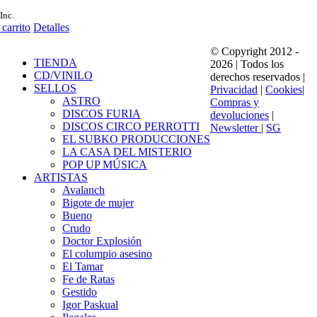
Inc.
 carrito
Detalles
© Copyright 2012 -
TIENDA
2026 | Todos los
CD/VINILO
derechos reservados |
SELLOS
Privacidad
|
Cookies
|
ASTRO
Compras y
DISCOS FURIA
devoluciones
|
DISCOS CIRCO PERROTTI
Newsletter
|
SG
EL SUBKO PRODUCCIONES
LA CASA DEL MISTERIO
POP UP MÚSICA
ARTISTAS
Avalanch
Bigote de mujer
Bueno
Crudo
Doctor Explosión
El columpio asesino
El Tamar
Fe de Ratas
Gestido
Igor Paskual