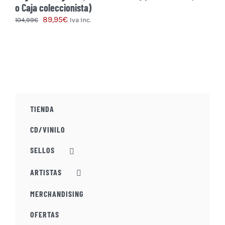
o Caja coleccionista)
El
El
89,95
€
104,99
€
Iva Inc.
precio
precio
Este
original
actual
producto
era:
es:
tiene
104,99€.
89,95€.
múltiples
variantes.
Las
TIENDA
opciones
se
CD/VINILO
pueden
elegir
SELLOS
en
la
ARTISTAS
página
MERCHANDISING
de
producto
OFERTAS