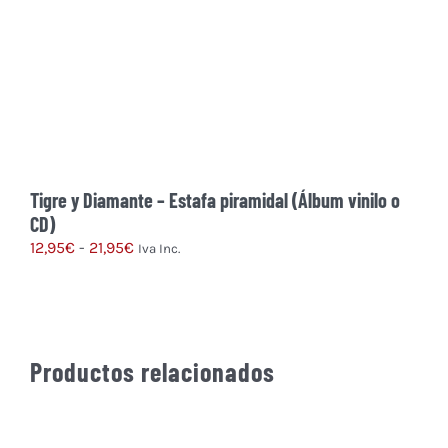
Tigre y Diamante – Estafa piramidal (Álbum vinilo o
CD)
Rango
12,95
€
-
21,95
€
Iva Inc.
de
Este
precios:
producto
desde
tiene
12,95€
múltiples
Productos relacionados
hasta
variantes.
21,95€
Las
opciones