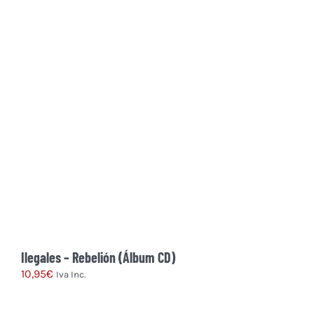
se
pueden
elegir
en
la
página
de
producto
Ilegales – Rebelión (Álbum CD)
10,95
€
Iva Inc.
Este