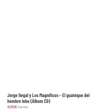
producto
tiene
múltiples
variantes.
Las
opciones
se
pueden
elegir
en
la
página
de
producto
Jorge Ilegal y Los Magníficos – El guateque del
hombre lobo (Álbum CD)
9,95
€
Iva Inc.