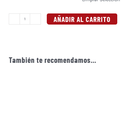
AÑADIR AL CARRITO
Muñeca
Rusa
-
Año
soviético
(Álbum
También te recomendamos…
Vinilo
o
CD)
cantidad