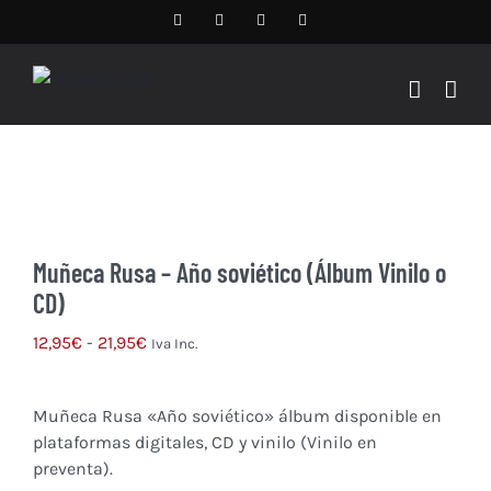
Saltar
Facebook
Instagram
X
Spotify
al
contenido
ATAQUE! – TIENDA ONLINE
Muñeca Rusa – Año soviético (Álbum Vinilo o
CD)
Rango
12,95
€
-
21,95
€
Iva Inc.
de
precios:
Muñeca Rusa «Año soviético» álbum disponible en
desde
plataformas digitales
, CD y vinilo (Vinilo en
12,95€
preventa).
hasta