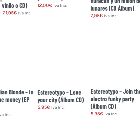
huracán y un millón d
 vinilo o CD)
12,00
€
Iva Inc.
lunares (CD Álbum)
Rango
-
21,95
€
Iva Inc.
7,95
€
Iva Inc.
de
Este
precios:
producto
desde
tiene
12,95€
múltiples
hasta
variantes.
21,95€
Las
opciones
se
pueden
Estereotypo – Join th
lian Blonde – In
Estereotypo – Love
elegir
electro funky party
 the money (EP
your city (Álbum CD)
en
(Álbum CD)
5,95
€
Iva Inc.
la
5,95
€
Iva Inc.
va Inc.
página
de
producto