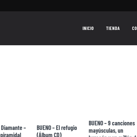
INICIO
TIENDA
CO
indie pop
BUENO – 9 canciones
y Diamante –
BUENO – El refugio
mayúsculas, un
 piramidal
(Álbum CD)