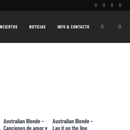
Facebook
Instagram
X
Spoti
NCIERTOS
NOTICIAS
INFO & CONTACTO
Australian Blonde –
Australian Blonde –
Canciones de amor y
Lay it on the line