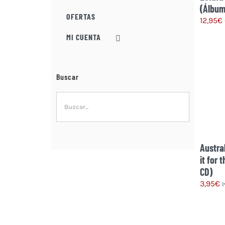
(Álbum
OFERTAS
12,95
€
MI CUENTA
Buscar
Austra
it for
CD)
3,95
€
I