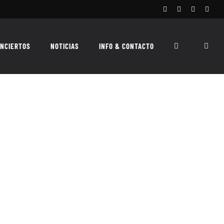
Facebook
Instagram
X
Spoti
NCIERTOS
NOTICIAS
INFO & CONTACTO