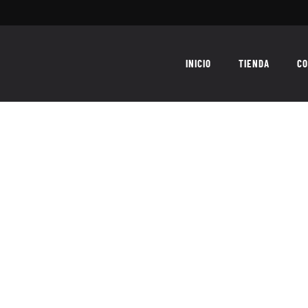
INICIO
TIENDA
CO
el canto del loco