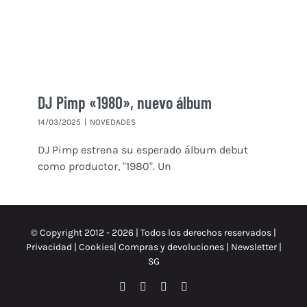
DJ Pimp «1980», nuevo álbum
14/03/2025
|
NOVEDADES
DJ Pimp estrena su esperado álbum debut
como productor, "1980". Un
© Copyright 2012 -
2026 | Todos los derechos reservados |
Privacidad
|
Cookies
|
Compras y devoluciones
|
Newsletter
|
SG
Facebook
Instagram
X
Spotify