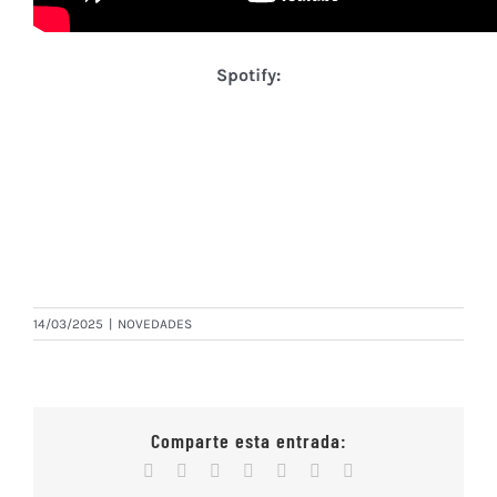
Spotify:
14/03/2025
|
NOVEDADES
Comparte esta entrada:
Facebook
X
Reddit
WhatsApp
Tumblr
Vk
Correo
electrónico