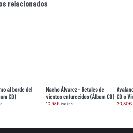
os relacionados
mo al borde del
Avalanc
Nacho Álvarez – Retales de
bum CD)
CD o Vi
vientos enfurecidos (Álbum CD)
20,50
€
10,95
€
c.
Iva Inc.