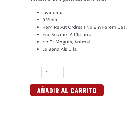
Iovaisha.
9 Vicis.
Hem Rebut Ordres I No Em Farem Cas.
Ens Veurem A L’Infern.
No Et Moguis, Animal.
La Bena Als Ulls.
NICZERO9
-
AÑADIR AL CARRITO
99
milions
de
segons
(Álbum
CD)
cantidad