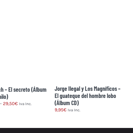
Jorge Ilegal y Los Magníficos –
h – El secreto (Álbum
El guateque del hombre lobo
nilo)
(Álbum CD)
Rango
-
29,50
€
Iva Inc.
9,95
€
de
Iva Inc.
Este
precios:
producto
desde
tiene
20,50€