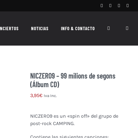
Facebook
Instagram
X
Spoti
NCIERTOS
NOTICIAS
INFO & CONTACTO
NICZERO9 – 99 milions de segons
(Álbum CD)
3,95
€
Iva Inc.
NICZERO9 es un «spin off» del grupo de
post-rock CAMPING.
Contiene las siguientes canciones: