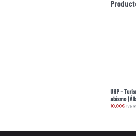
Product
UHP – Turis
abismo (Ál
10,00
€
Iva In