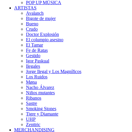
POP UP MÚSICA
ARTISTAS
Avalanch
Bigote de mujer
Bueno
Crudo
Doctor Explosión
El columpio asesino
El Tamar
Fe de Ratas
Gestido
Igor Paskual
Ilegales
Jorge Ilegal y Los Magníficos
Los Ruidos
Møna
Nacho Álvarez
Niños mutantes
Ribanos
Sastre
Smoking Stones
Tigre y Diamante
UHP
Zenttric
MERCHANDISING