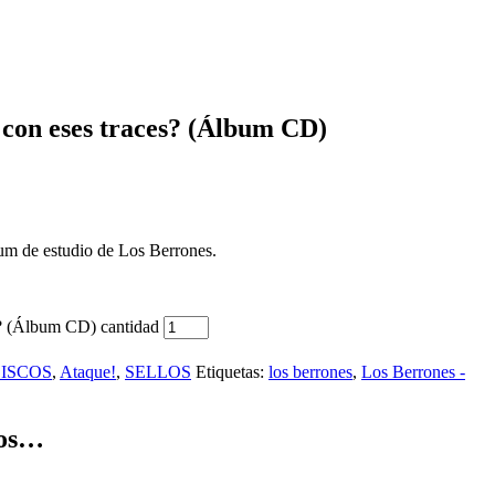
 con eses traces? (Álbum CD)
bum de estudio de Los Berrones.
s? (Álbum CD) cantidad
ISCOS
,
Ataque!
,
SELLOS
Etiquetas:
los berrones
,
Los Berrones -
mos…