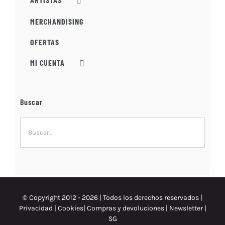
página
MERCHANDISING
de
producto
OFERTAS
MI CUENTA
Buscar
© Copyright 2012 -
2026 | Todos los derechos reservados |
Privacidad
|
Cookies
|
Compras y devoluciones
|
Newsletter
|
SG