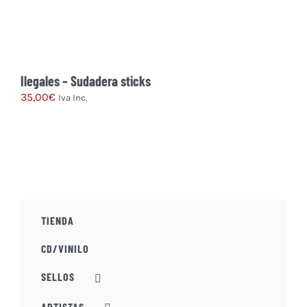
Ilegales – Sudadera sticks
35,00
€
Iva Inc.
Este
producto
tiene
múltiples
variantes.
Las
TIENDA
opciones
se
CD/VINILO
pueden
elegir
SELLOS
en
la
ARTISTAS