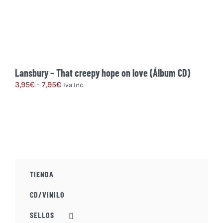
Lansbury – That creepy hope on love (Álbum CD)
Rango
3,95
€
-
7,95
€
Iva Inc.
de
Este
precios:
producto
desde
tiene
3,95€
múltiples
hasta
variantes.
7,95€
Las
TIENDA
opciones
se
CD/VINILO
pueden
elegir
SELLOS