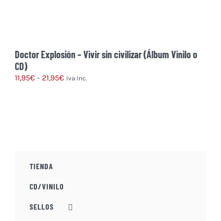
Doctor Explosión – Vivir sin civilizar (Álbum Vinilo o
CD)
Rango
11,95
€
-
21,95
€
Iva Inc.
de
Este
precios:
producto
desde
tiene
11,95€
múltiples
hasta
variantes.
21,95€
Las
TIENDA
opciones
se
CD/VINILO
pueden
elegir
SELLOS
en