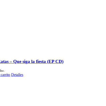
atas – Que siga la fiesta (EP CD)
Inc.
 carrito
Detalles