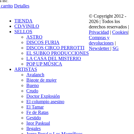
a Inc.
 carrito
Detalles
© Copyright 2012 -
TIENDA
2026 | Todos los
CD/VINILO
derechos reservados |
SELLOS
Privacidad
|
Cookies
|
ASTRO
Compras y
DISCOS FURIA
devoluciones
|
DISCOS CIRCO PERROTTI
Newsletter
|
SG
EL SUBKO PRODUCCIONES
LA CASA DEL MISTERIO
POP UP MÚSICA
ARTISTAS
Avalanch
Bigote de mujer
Bueno
Crudo
Doctor Explosión
El columpio asesino
El Tamar
Fe de Ratas
Gestido
Igor Paskual
Ilegales
Jorge Ilegal y Los Magníficos