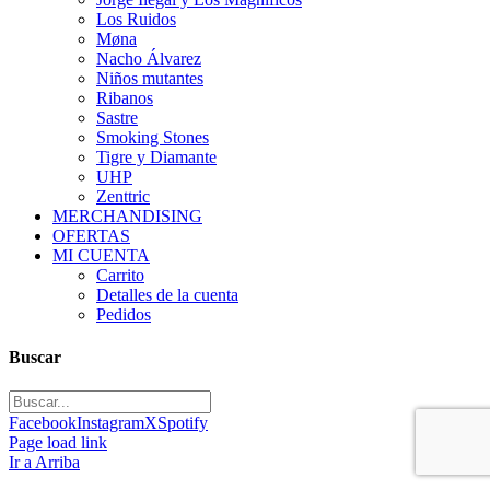
Los Ruidos
Møna
Nacho Álvarez
Niños mutantes
Ribanos
Sastre
Smoking Stones
Tigre y Diamante
UHP
Zenttric
MERCHANDISING
OFERTAS
MI CUENTA
Carrito
Detalles de la cuenta
Pedidos
Buscar
Facebook
Instagram
X
Spotify
Page load link
Ir a Arriba