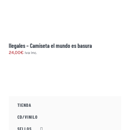
Ilegales – Camiseta el mundo es basura
24,00
€
Iva Inc.
Este
producto
tiene
múltiples
variantes.
Las
TIENDA
opciones
se
CD/VINILO
pueden
elegir
SELLOS