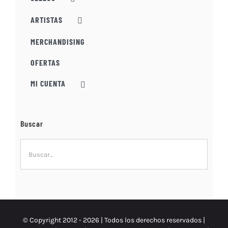
en
la
ARTISTAS
página
MERCHANDISING
de
producto
OFERTAS
MI CUENTA
Buscar
© Copyright 2012 -
2026 | Todos los derechos reservados |