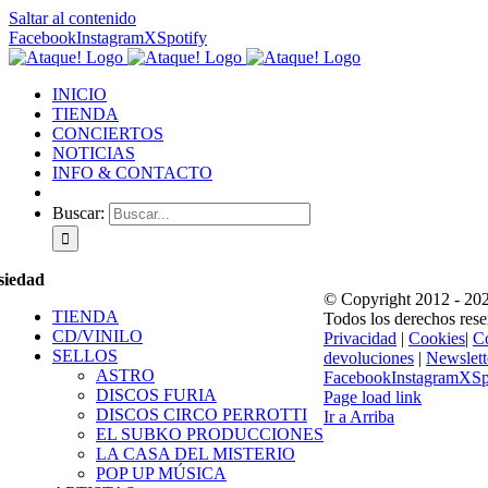
Saltar al contenido
Facebook
Instagram
X
Spotify
INICIO
TIENDA
CONCIERTOS
NOTICIAS
INFO & CONTACTO
Buscar:
siedad
© Copyright 2012 -
202
TIENDA
Todos los derechos rese
CD/VINILO
Privacidad
|
Cookies
|
C
SELLOS
devoluciones
|
Newslet
ASTRO
Facebook
Instagram
X
Sp
DISCOS FURIA
Page load link
DISCOS CIRCO PERROTTI
Ir a Arriba
EL SUBKO PRODUCCIONES
LA CASA DEL MISTERIO
POP UP MÚSICA