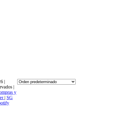
6 |
rvados |
ompras y
ter
|
SG
otify