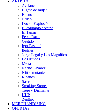
ARTISTAS
Avalanch
Bigote de mujer
Bueno
Crudo
Doctor Explosión
El columpio asesino
El Tamar
Fe de Ratas
Gestido
Igor Paskual
Ilegales
Jorge Ilegal y Los Magníficos
Los Ruidos
Møna
Nacho Álvarez
Niños mutantes
Ribanos
Sastre
Smoking Stones
Tigre y Diamante
UHP
Zenttric
MERCHANDISING
OFERTAS