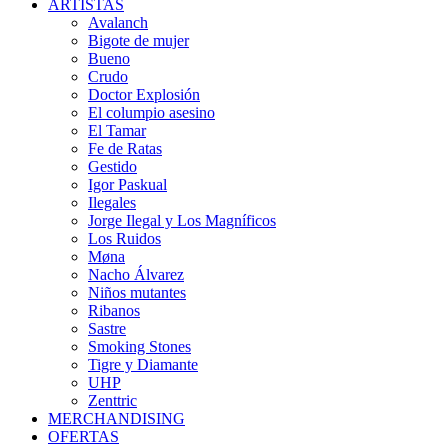
ARTISTAS
Avalanch
Bigote de mujer
Bueno
Crudo
Doctor Explosión
El columpio asesino
El Tamar
Fe de Ratas
Gestido
Igor Paskual
Ilegales
Jorge Ilegal y Los Magníficos
Los Ruidos
Møna
Nacho Álvarez
Niños mutantes
Ribanos
Sastre
Smoking Stones
Tigre y Diamante
UHP
Zenttric
MERCHANDISING
OFERTAS