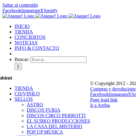
Saltar al contenido
Facebook
Instagram
X
Spotify
INICIO
TIENDA
CONCIERTOS
NOTICIAS
INFO & CONTACTO
Buscar:
bient
© Copyright 2012 -
202
TIENDA
Compras y devolucione
CD/VINILO
Facebook
Instagram
X
Sp
SELLOS
Page load link
ASTRO
Ir a Arriba
DISCOS FURIA
DISCOS CIRCO PERROTTI
EL SUBKO PRODUCCIONES
LA CASA DEL MISTERIO
POP UP MÚSICA