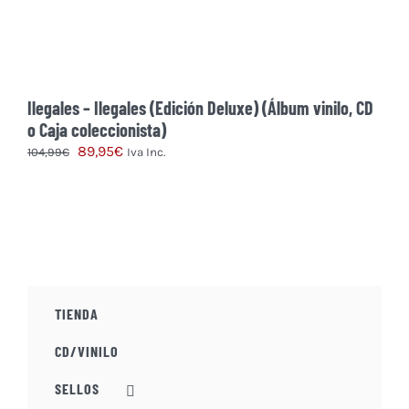
Ilegales – Ilegales (Edición Deluxe) (Álbum vinilo, CD
o Caja coleccionista)
El
El
89,95
€
104,99
€
Iva Inc.
precio
precio
Este
original
actual
producto
era:
es:
tiene
104,99€.
89,95€.
múltiples
variantes.
Las
TIENDA
opciones
se
CD/VINILO
pueden
elegir
SELLOS
en