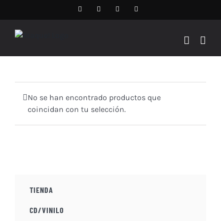
Saltar
Facebook
Instagram
X
Spotify
al
contenido
1980
No se han encontrado productos que
coincidan con tu selección.
TIENDA
CD/VINILO