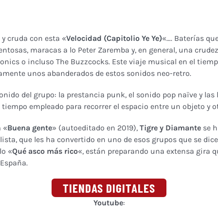
y cruda con esta «
Velocidad (Capitolio Ye Ye)
«…. Baterías qu
dentosas, maracas a lo Peter Zaremba y, en general, una crude
Sonics o incluso The Buzzcocks. Este viaje musical en el tie
isamente unos abanderados de estos sonidos neo-retro.
sonido del grupo: la prestancia punk, el sonido pop naïve y las
l tiempo empleado para recorrer el espacio entre un objeto y o
m «
Buena gente
» (autoeditado en 2019),
Tigre y Diamante
se h
lista, que les ha convertido en uno de esos grupos que se dic
lo «
Qué asco más rico
«, están preparando una extensa gira que
e España.
TIENDAS DIGITALES
Youtube
: