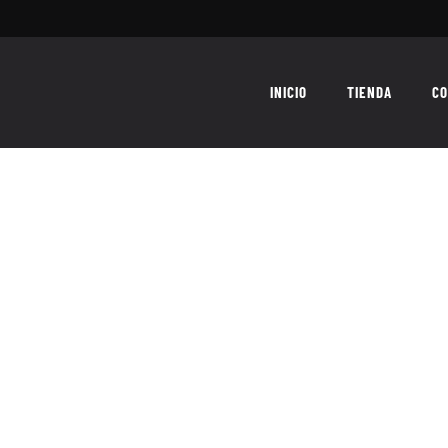
INICIO
TIENDA
CO
te «Velocidad (Capitolio Ye Ye)», 