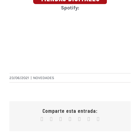
Spotify:
23/06/2021
|
NOVEDADES
Comparte esta entrada:
Facebook
X
Reddit
WhatsApp
Tumblr
Vk
Correo
electrónico