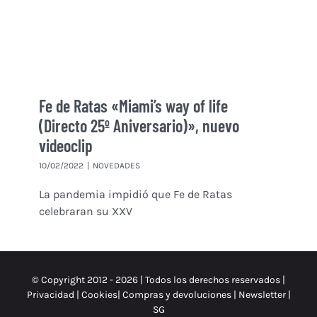
Fe de Ratas «Miami’s way of life
(Directo 25º Aniversario)», nuevo
videoclip
10/02/2022
|
NOVEDADES
La pandemia impidió que Fe de Ratas
celebraran su XXV
© Copyright 2012 -
2026 | Todos los derechos reservados |
Privacidad
|
Cookies
|
Compras y devoluciones
|
Newsletter
|
SG