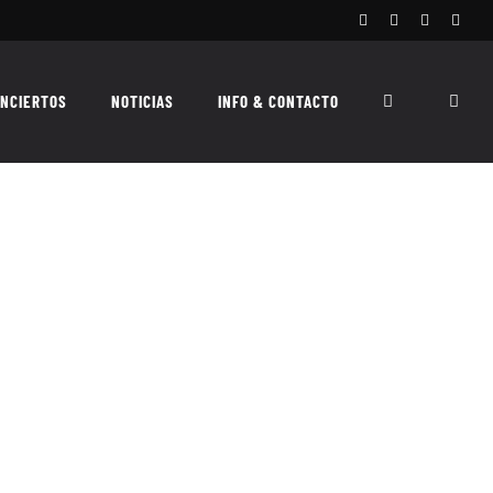
Facebook
Instagram
X
Spoti
NCIERTOS
NOTICIAS
INFO & CONTACTO