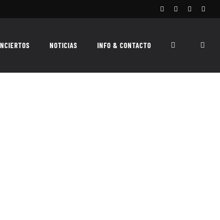
Facebook
Instagram
X
Spoti
NCIERTOS
NOTICIAS
INFO & CONTACTO