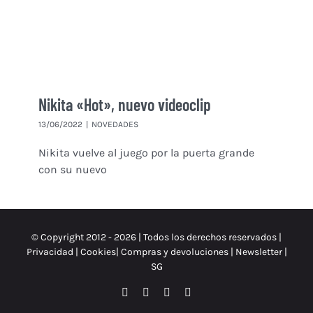
Nikita «Hot», nuevo videoclip
13/06/2022
|
NOVEDADES
Nikita vuelve al juego por la puerta grande
con su nuevo
© Copyright 2012 -
2026 | Todos los derechos reservados |
Privacidad
|
Cookies
|
Compras y devoluciones
|
Newsletter
|
SG
Facebook
Instagram
X
Spotify