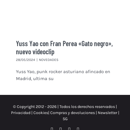
Yuss Yao con Fran Perea «Gato negro»,
nuevo videoclip
28/05/2024
|
NOVEDADES
Yuss Yao, punk rocker asturiano afincado en
Madrid, ultima su
© Copyright 2012 -
2026 | Todos los derechos reservados |
Privacidad
|
Cookies
|
Compras y devoluciones
|
Newsletter
|
SG
Facebook
Instagram
X
Spotify