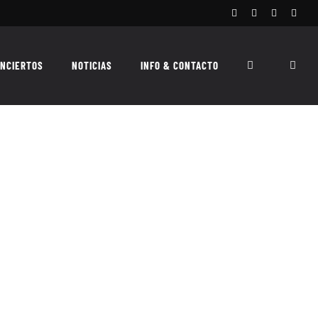
Facebook
Instagram
X
Spoti
NCIERTOS
NOTICIAS
INFO & CONTACTO