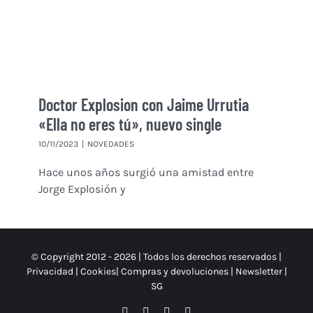
Doctor Explosion con Jaime Urrutia
«Ella no eres tú», nuevo single
10/11/2023
|
NOVEDADES
Hace unos años surgió una amistad entre
Jorge Explosión y
© Copyright 2012 -
2026 | Todos los derechos reservados |
Privacidad
|
Cookies
|
Compras y devoluciones
|
Newsletter
|
SG
Facebook
Instagram
X
Spotify