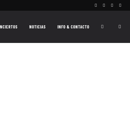
Facebook
Instagram
X
Spoti
NCIERTOS
NOTICIAS
INFO & CONTACTO