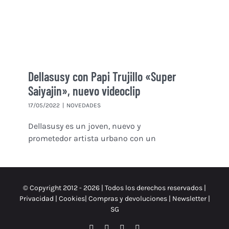
Dellasusy con Papi Trujillo «Super
Saiyajin», nuevo videoclip
17/05/2022
|
NOVEDADES
Dellasusy es un joven, nuevo y
prometedor artista urbano con un
© Copyright 2012 -
2026 | Todos los derechos reservados |
Privacidad
|
Cookies
|
Compras y devoluciones
|
Newsletter
|
SG
Facebook
Instagram
X
Spotify