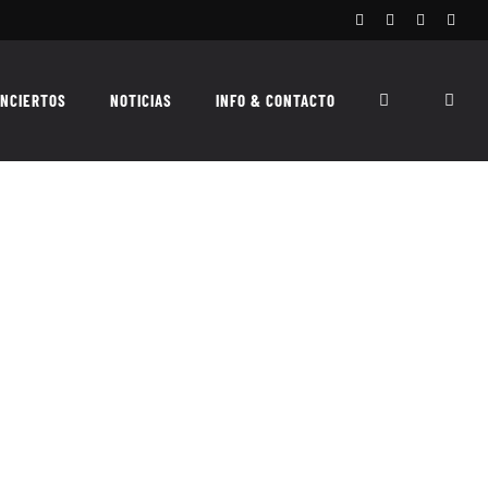
Facebook
Instagram
X
Spoti
NCIERTOS
NOTICIAS
INFO & CONTACTO