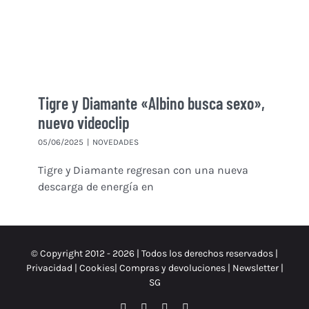
Tigre y Diamante «Albino busca sexo»,
nuevo videoclip
05/06/2025
|
NOVEDADES
Tigre y Diamante regresan con una nueva
descarga de energía en
© Copyright 2012 -
2026 | Todos los derechos reservados |
Privacidad
|
Cookies
|
Compras y devoluciones
|
Newsletter
|
SG
Facebook
Instagram
X
Spotify