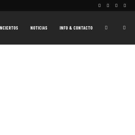
Facebook
Instagram
X
Spoti
NCIERTOS
NOTICIAS
INFO & CONTACTO