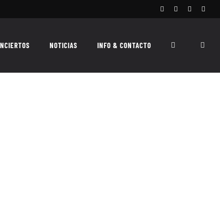
Facebook
Instagram
X
Spoti
NCIERTOS
NOTICIAS
INFO & CONTACTO