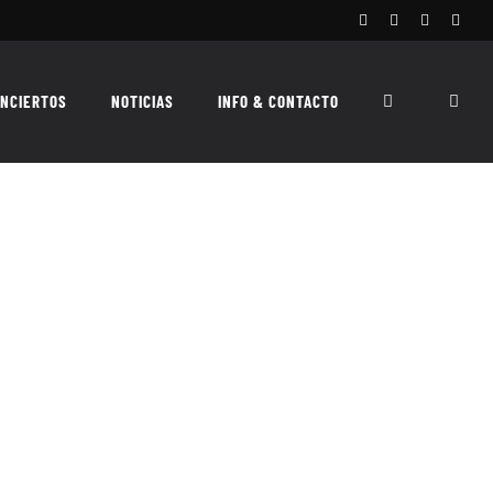
Facebook
Instagram
X
Spoti
NCIERTOS
NOTICIAS
INFO & CONTACTO