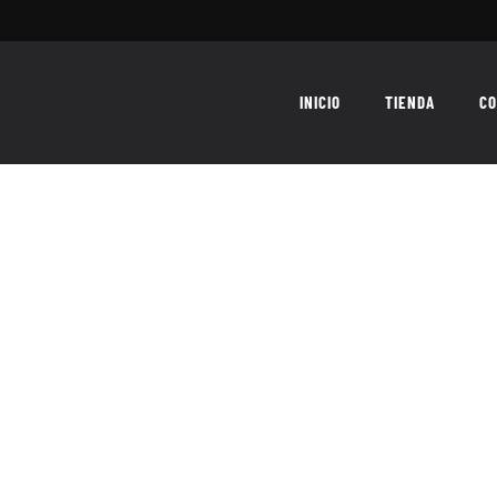
INICIO
TIENDA
CO
sello discográfico ilegales