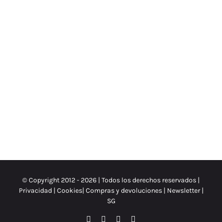
© Copyright 2012 -
2026 | Todos los derechos reservados |
Privacidad
|
Cookies
|
Compras y devoluciones
|
Newsletter
|
SG
Facebook
Instagram
X
Spotify