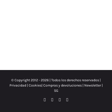
© Copyright 2012 -
2026 | Todos los derechos reservados |
Privacidad
|
Cookies
|
Compras y devoluciones
|
Newsletter
|
SG
Facebook
Instagram
X
Spotify