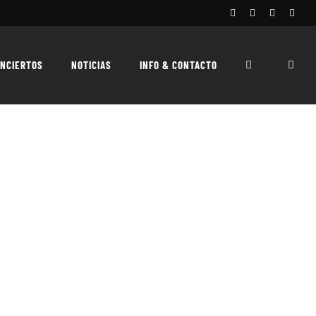
Facebook
Instagram
X
Spoti
NCIERTOS
NOTICIAS
INFO & CONTACTO