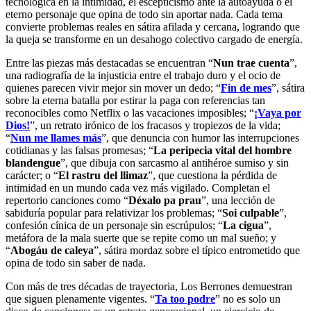
tecnológica en la intimidad, el escepticismo ante la autoayuda o el
eterno personaje que opina de todo sin aportar nada. Cada tema
convierte problemas reales en sátira afilada y cercana, logrando que
la queja se transforme en un desahogo colectivo cargado de energía.
Entre las piezas más destacadas se encuentran “
Nun trae cuenta
”,
una radiografía de la injusticia entre el trabajo duro y el ocio de
quienes parecen vivir mejor sin mover un dedo; “
Fin de mes
”, sátira
sobre la eterna batalla por estirar la paga con referencias tan
reconocibles como Netflix o las vacaciones imposibles; “
¡Vaya por
Dios!
”, un retrato irónico de los fracasos y tropiezos de la vida;
“
Nun me llames más
”, que denuncia con humor las interrupciones
cotidianas y las falsas promesas; “
La peripecia vital del hombre
blandengue
”, que dibuja con sarcasmo al antihéroe sumiso y sin
carácter; o “
El rastru del llimaz
”, que cuestiona la pérdida de
intimidad en un mundo cada vez más vigilado. Completan el
repertorio canciones como “
Déxalo pa prau
”, una lección de
sabiduría popular para relativizar los problemas; “
Soi culpable
”,
confesión cínica de un personaje sin escrúpulos; “
La cigua
”,
metáfora de la mala suerte que se repite como un mal sueño; y
“
Abogáu de caleya
”, sátira mordaz sobre el típico entrometido que
opina de todo sin saber de nada.
Con más de tres décadas de trayectoria, Los Berrones demuestran
que siguen plenamente vigentes. “
Ta too podre
” no es solo un