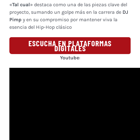
«
Tal cual
» destaca como una de las piezas clave del
proyecto, sumando un golpe más en la carrera de
DJ
Pimp
y en su compromiso por mantener viva la
esencia del Hip-Hop clásico
ESCUCHA EN PLATAFORMAS
DIGITALES
Youtube
: