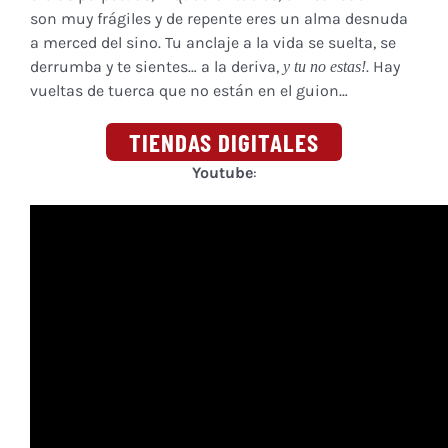
son muy frágiles y de repente eres un alma desnuda
a merced del sino. Tu anclaje a la vida se suelta, se
derrumba y te sientes… a la deriva,
. Hay
y tu no estas!
vueltas de tuerca que no están en el guion…
TIENDAS DIGITALES
Youtube
: