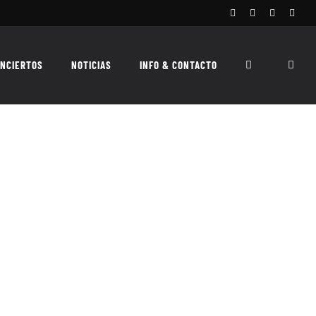
Facebook
Instagram
X
Spoti
NCIERTOS
NOTICIAS
INFO & CONTACTO