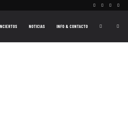
Facebook
Instagram
X
Spoti
NCIERTOS
NOTICIAS
INFO & CONTACTO