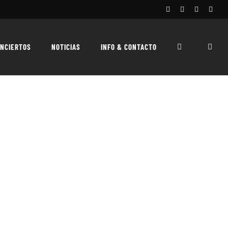
Facebook
Instagram
X
Spoti
NCIERTOS
NOTICIAS
INFO & CONTACTO