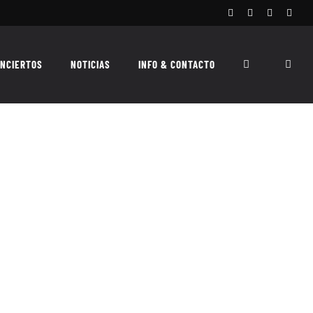
Facebook
Instagram
X
Spoti
NCIERTOS
NOTICIAS
INFO & CONTACTO